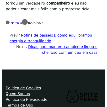
tornou um verdadeiro
companheiro
e eu não
poderia estar mais feliz com o progresso dele.
Nathalia
15/05/2025
Prev :
Rotina de passeios: como equilibramos
energia e tranquilidade
Next :
Dicas para manter o ambiente limpo e
cheiroso com um cão em casa
Política de Cookies
Quem Somos
Política de Privacidade
Termos de Uso