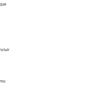
que
ncluir
omo