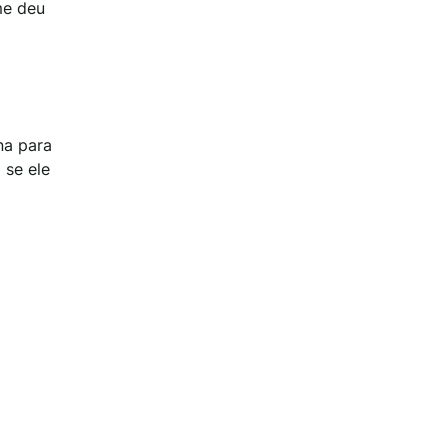
 me deu
na para
 se ele