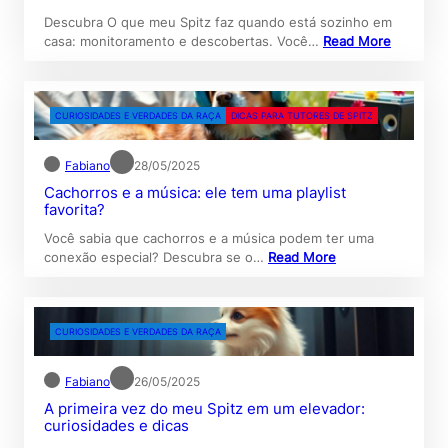
Descubra O que meu Spitz faz quando está sozinho em
casa: monitoramento e descobertas. Você…
Read More
CURIOSIDADES E VERDADES DA RAÇA
DICAS PARA TUTORES DE SPITZ
Fabiano
28/05/2025
Cachorros e a música: ele tem uma playlist
favorita?
Você sabia que cachorros e a música podem ter uma
conexão especial? Descubra se o…
Read More
CURIOSIDADES E VERDADES DA RAÇA
Fabiano
26/05/2025
A primeira vez do meu Spitz em um elevador:
curiosidades e dicas