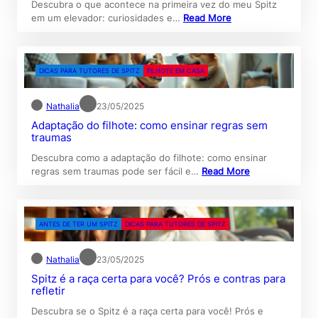
Descubra o que acontece na primeira vez do meu Spitz
em um elevador: curiosidades e…
Read More
DICAS PARA TUTORES DE SPITZ
FILHOTE EM CASA
Nathalia
23/05/2025
Adaptação do filhote: como ensinar regras sem
traumas
Descubra como a adaptação do filhote: como ensinar
regras sem traumas pode ser fácil e…
Read More
ANTES DE TER UM SPITZ
DICAS PARA TUTORES DE SPITZ
Nathalia
23/05/2025
Spitz é a raça certa para você? Prós e contras para
refletir
Descubra se o Spitz é a raça certa para você! Prós e