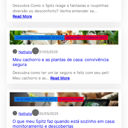
Descubra Como o Spitz reage a fantasias e roupinhas:
diversão ou desconforto? Venha entender se…
Read More
CURIOSIDADES E VERDADES DA RAÇA
DICAS PARA TUTORES DE SPITZ
Nathalia
31/05/2025
Meu cachorro e as plantas de casa: convivência
segura
Descubra como ter um lar seguro e feliz com seu pet!
Meu cachorro e as…
Read More
DICAS PARA TUTORES DE SPITZ
FILHOTE EM CASA
Nathalia
30/05/2025
O que meu Spitz faz quando está sozinho em casa:
monitoramento e descobertas