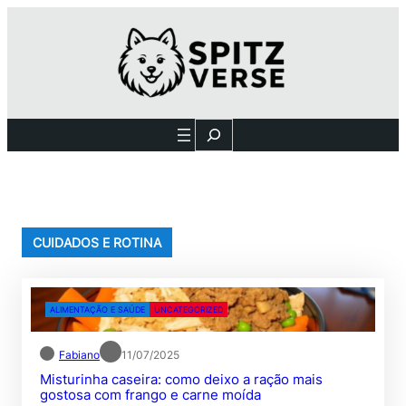
Pular
para
o
conteúdo
Search
CUIDADOS E ROTINA
ALIMENTAÇÃO E SAÚDE
UNCATEGORIZED
Fabiano
11/07/2025
Misturinha caseira: como deixo a ração mais
gostosa com frango e carne moída