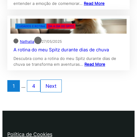
entender a emoção de comemorar…
Read More
CUIDADOS E ROTINA
DIA A DIA DO SPITZ
Nathalia
27/05/2025
A rotina do meu Spitz durante dias de chuva
Descubra como a rotina do meu Spitz durante dias de
chuva se transforma em aventuras…
Read More
1
…
4
Next
Política de Cookies