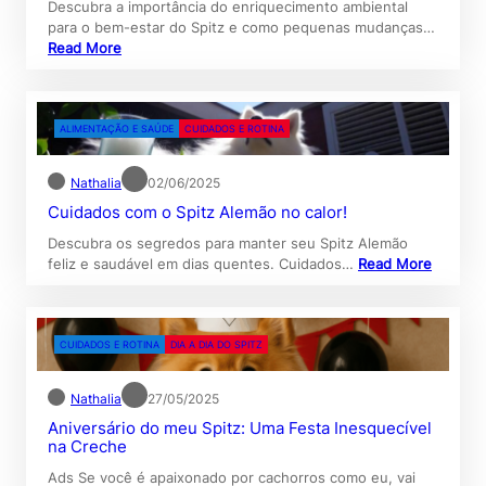
Descubra a importância do enriquecimento ambiental
para o bem-estar do Spitz e como pequenas mudanças…
Read More
ALIMENTAÇÃO E SAÚDE
CUIDADOS E ROTINA
Nathalia
02/06/2025
Cuidados com o Spitz Alemão no calor!
Descubra os segredos para manter seu Spitz Alemão
feliz e saudável em dias quentes. Cuidados…
Read More
CUIDADOS E ROTINA
DIA A DIA DO SPITZ
Nathalia
27/05/2025
Aniversário do meu Spitz: Uma Festa Inesquecível
na Creche
Ads Se você é apaixonado por cachorros como eu, vai