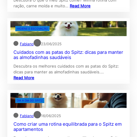
Descubra O que o meu Spitz come? Minha rotina com
ração, carne moída e muito…
Read More
HIGIENE E ESCOVAÇÃO
Fabiano
23/06/2025
Cuidados com as patas do Spitz: dicas para manter
as almofadinhas saudáveis
Descubra os melhores cuidados com as patas do Spitz:
dicas para manter as almofadinhas saudáveis.…
Read More
DIA A DIA DO SPITZ
Fabiano
16/06/2025
Como criar uma rotina equilibrada para o Spitz em
apartamentos