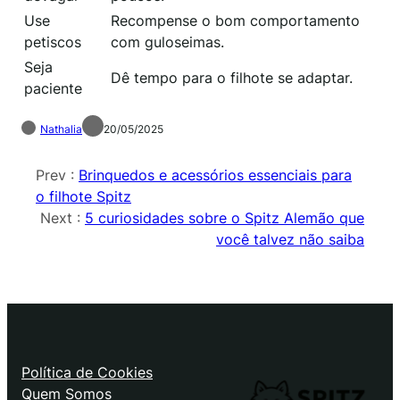
Use
Recompense o bom comportamento
petiscos
com guloseimas.
Seja
Dê tempo para o filhote se adaptar.
paciente
Nathalia
20/05/2025
Prev :
Brinquedos e acessórios essenciais para
o filhote Spitz
Next :
5 curiosidades sobre o Spitz Alemão que
você talvez não saiba
Política de Cookies
Quem Somos