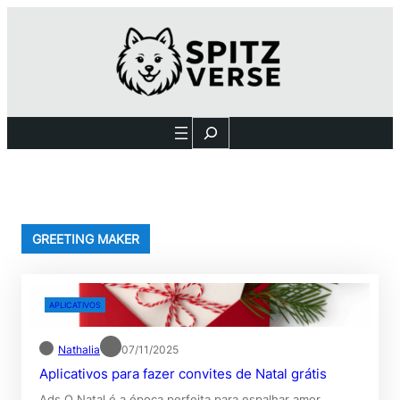
Pular
para
o
conteúdo
Search
GREETING MAKER
APLICATIVOS
Nathalia
07/11/2025
Aplicativos para fazer convites de Natal grátis
Ads O Natal é a época perfeita para espalhar amor,