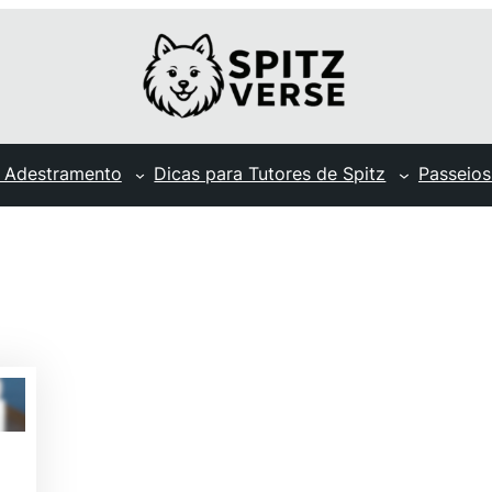
 Adestramento
Dicas para Tutores de Spitz
Passeios