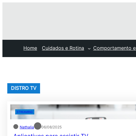
Pular
para
o
conteúdo
Home
Cuidados e Rotina
Comportamento e
DISTRO TV
STREAMING
Nathalia
06/08/2025