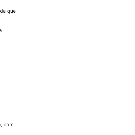
ada que
a
o, com