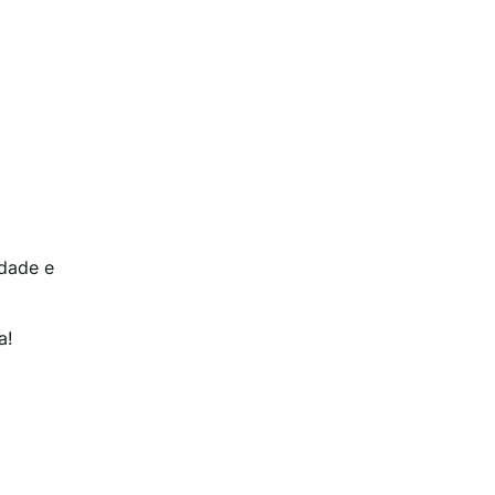
idade e
a!