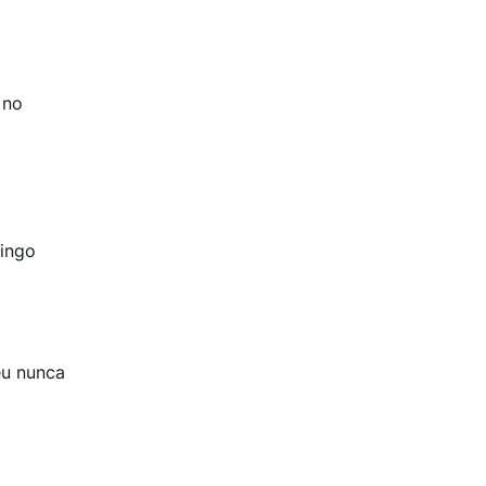
 no
ringo
eu nunca