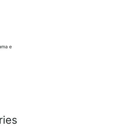
rama e
ries