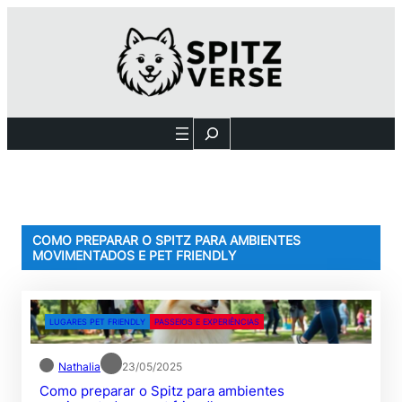
Pular
para
o
conteúdo
Search
COMO PREPARAR O SPITZ PARA AMBIENTES
MOVIMENTADOS E PET FRIENDLY
LUGARES PET FRIENDLY
PASSEIOS E EXPERIÊNCIAS
Nathalia
23/05/2025
Como preparar o Spitz para ambientes