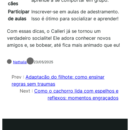
aprende a se comportar em grupo.
cães
Participar
Inscrever-se em aulas de adestramento.
de aulas
Isso é ótimo para socializar e aprender!
Com essas dicas, o Calleri já se tornou um
verdadeiro socialite! Ele adora conhecer novos
amigos e, se bobear, até fica mais animado que eu!
Nathalia
23/05/2025
Prev :
Adaptação do filhote: como ensinar
regras sem traumas
Next :
Como o cachorro lida com espelhos e
reflexos: momentos engraçados