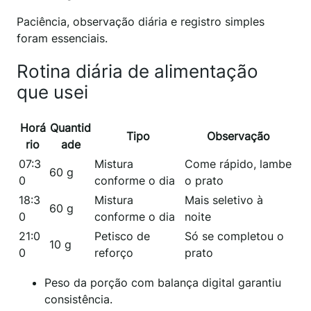
Paciência, observação diária e registro simples
foram essenciais.
Rotina diária de alimentação
que usei
Horá
Quantid
Tipo
Observação
rio
ade
07:3
Mistura
Come rápido, lambe
60 g
0
conforme o dia
o prato
18:3
Mistura
Mais seletivo à
60 g
0
conforme o dia
noite
21:0
Petisco de
Só se completou o
10 g
0
reforço
prato
Peso da porção com balança digital garantiu
consistência.