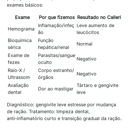
exames básicos:
Exame
Por que fizemos
Resultado no Calleri
Inflamação/infeç
Leve aumento de
Hemograma
ão
leucócitos
Bioquímica
Função
Normal
sérica
hepática/renal
Exame de
Parasitas/sangue
Negativo
fezes
oculto
Raio‑X /
Corpo estranho/
Negativo
Ultrassom
órgãos
Avaliação
Tártaro e gengivite
Dor ao mastigar
dental
leve
Diagnóstico: gengivite leve estresse por mudança
de ração. Tratamento: limpeza dental,
anti‑inflamatório curto e transição gradual da ração.