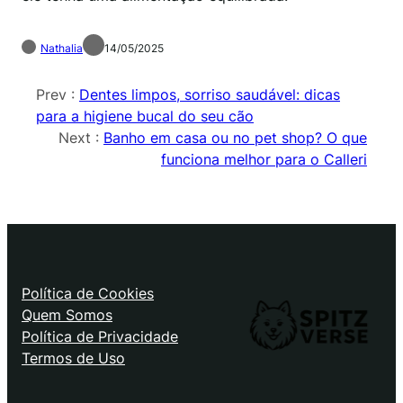
Nathalia
14/05/2025
Prev :
Dentes limpos, sorriso saudável: dicas
para a higiene bucal do seu cão
Next :
Banho em casa ou no pet shop? O que
funciona melhor para o Calleri
Política de Cookies
Quem Somos
Política de Privacidade
Termos de Uso