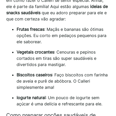
em como fazer o Calleri se sentir especial. Afinal,
ele é parte da família! Aqui estão algumas
ideias de
snacks saudáveis
que eu adoro preparar para ele e
que com certeza vão agradar:
Frutas frescas
: Maçãs e bananas são ótimas
opções. Eu corto em pedaços pequenos para
ele saborear.
Vegetais crocantes
: Cenouras e pepinos
cortados em tiras são super saudáveis e
divertidos para mastigar.
Biscoitos caseiros
: Faço biscoitos com farinha
de aveia e purê de abóbora. O Calleri
simplesmente ama!
Iogurte natural
: Um pouco de iogurte sem
açúcar é uma delícia e refrescante para ele.
Como preparar opções saudáveis de