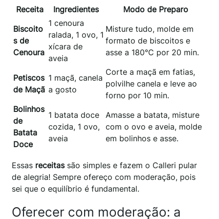
Receita
Ingredientes
Modo de Preparo
1 cenoura
Biscoito
Misture tudo, molde em
ralada, 1 ovo, 1
s de
formato de biscoitos e
xícara de
Cenoura
asse a 180°C por 20 min.
aveia
Corte a maçã em fatias,
Petiscos
1 maçã, canela
polvilhe canela e leve ao
de Maçã
a gosto
forno por 10 min.
Bolinhos
1 batata doce
Amasse a batata, misture
de
cozida, 1 ovo,
com o ovo e aveia, molde
Batata
aveia
em bolinhos e asse.
Doce
Essas
receitas
são simples e fazem o Calleri pular
de alegria! Sempre ofereço com moderação, pois
sei que o equilíbrio é fundamental.
Oferecer com moderação: a