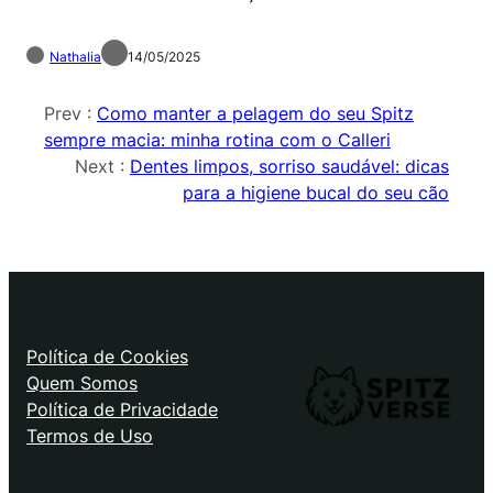
Nathalia
14/05/2025
Prev :
Como manter a pelagem do seu Spitz
sempre macia: minha rotina com o Calleri
Next :
Dentes limpos, sorriso saudável: dicas
para a higiene bucal do seu cão
Política de Cookies
Quem Somos
Política de Privacidade
Termos de Uso