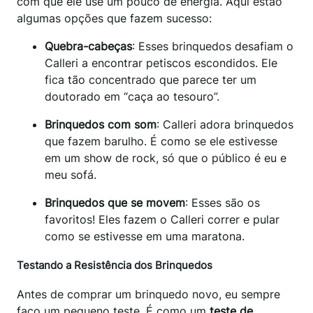
com que ele use um pouco de energia. Aqui estão
algumas opções que fazem sucesso:
Quebra-cabeças
: Esses brinquedos desafiam o
Calleri a encontrar petiscos escondidos. Ele
fica tão concentrado que parece ter um
doutorado em “caça ao tesouro”.
Brinquedos com som
: Calleri adora brinquedos
que fazem barulho. É como se ele estivesse
em um show de rock, só que o público é eu e
meu sofá.
Brinquedos que se movem
: Esses são os
favoritos! Eles fazem o Calleri correr e pular
como se estivesse em uma maratona.
Testando a Resistência dos Brinquedos
Antes de comprar um brinquedo novo, eu sempre
faço um pequeno teste. É como um
teste de