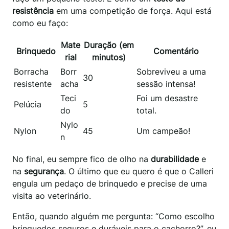
resistência
em uma competição de força. Aqui está
como eu faço:
Mate
Duração (em
Brinquedo
Comentário
rial
minutos)
Borracha
Borr
Sobreviveu a uma
30
resistente
acha
sessão intensa!
Teci
Foi um desastre
Pelúcia
5
do
total.
Nylo
Nylon
45
Um campeão!
n
No final, eu sempre fico de olho na
durabilidade
e
na
segurança
. O último que eu quero é que o Calleri
engula um pedaço de brinquedo e precise de uma
visita ao veterinário.
Então, quando alguém me pergunta: “Como escolho
brinquedos seguros e duráveis para o cachorro?”, eu