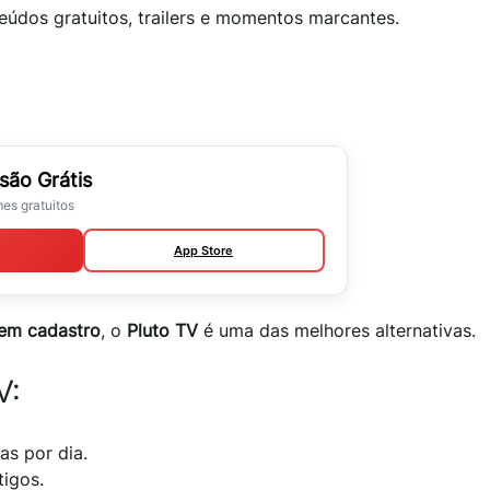
teúdos gratuitos, trailers e momentos marcantes.
isão Grátis
es gratuitos
App Store
sem cadastro
, o
Pluto TV
é uma das melhores alternativas.
V:
as por dia.
igos.