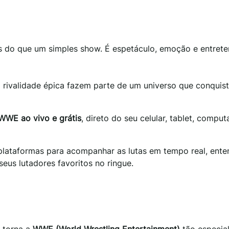
s do que um simples show. É espetáculo, emoção e entret
a rivalidade épica fazem parte de um universo que conquis
 WWE ao vivo e grátis
, direto do seu celular, tablet, compu
 plataformas para acompanhar as lutas em tempo real, ente
eus lutadores favoritos no ringue.
e torna a
WWE (World Wrestling Entertainment)
tão especial