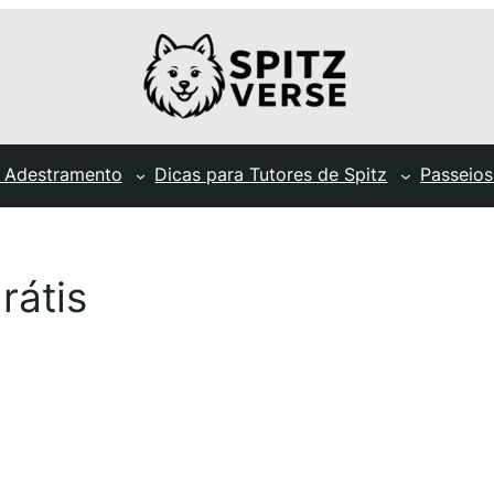
 Adestramento
Dicas para Tutores de Spitz
Passeios
rátis