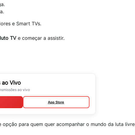
ga.
a.
dores e Smart TVs.
uto TV
e começar a assistir.
 ao Vivo
ansmissões ao vivo
App Store
 opção para quem quer acompanhar o mundo da luta livre