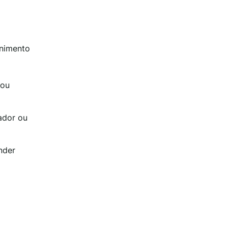
enimento
tou
tador ou
nder
.