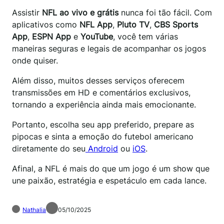
Assistir
NFL ao vivo e grátis
nunca foi tão fácil. Com
aplicativos como
NFL App
,
Pluto TV
,
CBS Sports
App
,
ESPN App
e
YouTube
, você tem várias
maneiras seguras e legais de acompanhar os jogos
onde quiser.
Além disso, muitos desses serviços oferecem
transmissões em HD e comentários exclusivos,
tornando a experiência ainda mais emocionante.
Portanto, escolha seu app preferido, prepare as
pipocas e sinta a emoção do futebol americano
diretamente do seu
Android
ou
iOS
.
Afinal, a NFL é mais do que um jogo é um show que
une paixão, estratégia e espetáculo em cada lance.
Nathalia
05/10/2025