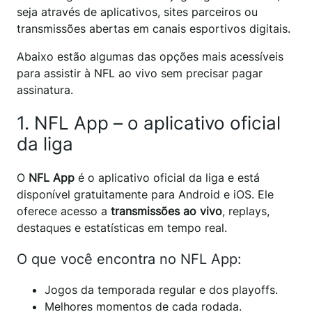
seja através de aplicativos, sites parceiros ou
transmissões abertas em canais esportivos digitais.
Abaixo estão algumas das opções mais acessíveis
para assistir à NFL ao vivo sem precisar pagar
assinatura.
1. NFL App – o aplicativo oficial
da liga
O
NFL App
é o aplicativo oficial da liga e está
disponível gratuitamente para Android e iOS. Ele
oferece acesso a
transmissões ao vivo
, replays,
destaques e estatísticas em tempo real.
O que você encontra no NFL App:
Jogos da temporada regular e dos playoffs.
Melhores momentos de cada rodada.