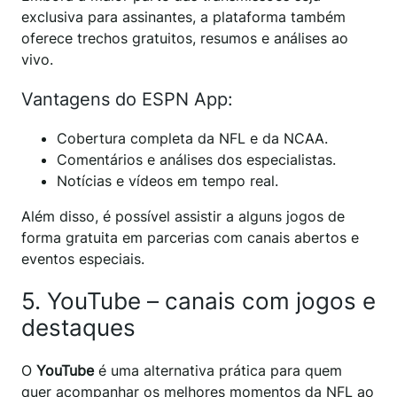
exclusiva para assinantes, a plataforma também
oferece trechos gratuitos, resumos e análises ao
vivo.
Vantagens do ESPN App:
Cobertura completa da NFL e da NCAA.
Comentários e análises dos especialistas.
Notícias e vídeos em tempo real.
Além disso, é possível assistir a alguns jogos de
forma gratuita em parcerias com canais abertos e
eventos especiais.
5. YouTube – canais com jogos e
destaques
O
YouTube
é uma alternativa prática para quem
quer acompanhar os melhores momentos da NFL ao