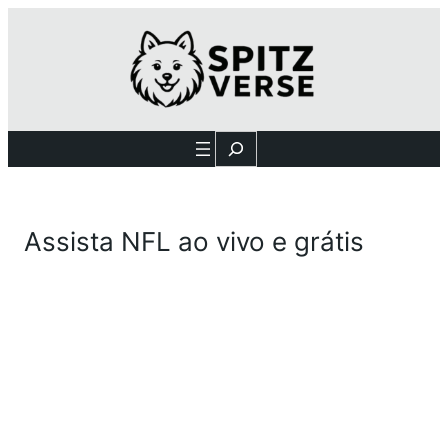
Search
Assista NFL ao vivo e grátis