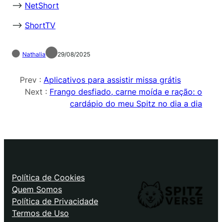
–>
NetShort
–>
ShortTV
Nathalia
29/08/2025
Prev :
Aplicativos para assistir missa grátis
Next :
Frango desfiado, carne moída e ração: o
cardápio do meu Spitz no dia a dia
Política de Cookies
Quem Somos
Política de Privacidade
Termos de Uso