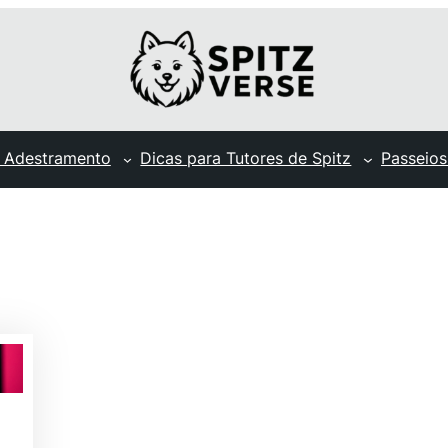
 Adestramento
Dicas para Tutores de Spitz
Passeios