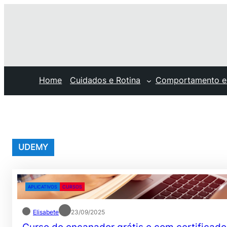
Pular
para
o
conteúdo
Home
Cuidados e Rotina
Comportamento e
UDEMY
APLICATIVOS
CURSOS
Elisabete
23/09/2025