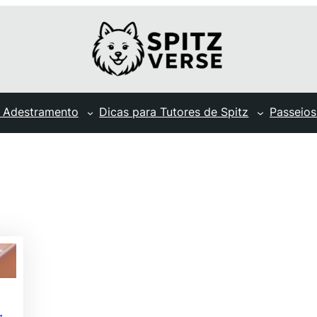
 Adestramento
Dicas para Tutores de Spitz
Passeios