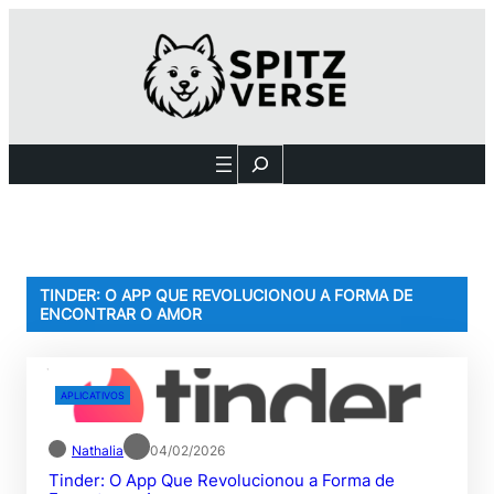
Pular
para
o
conteúdo
Search
TINDER: O APP QUE REVOLUCIONOU A FORMA DE
ENCONTRAR O AMOR
APLICATIVOS
Nathalia
04/02/2026
Tinder: O App Que Revolucionou a Forma de