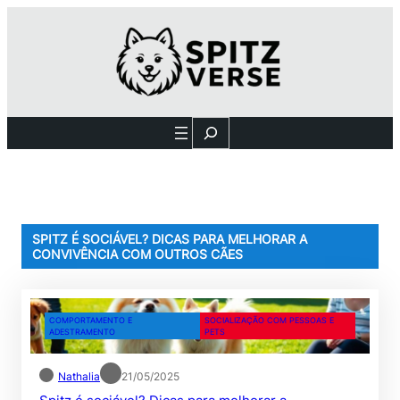
Pular
para
o
conteúdo
Search
SPITZ É SOCIÁVEL? DICAS PARA MELHORAR A
CONVIVÊNCIA COM OUTROS CÃES
COMPORTAMENTO E
SOCIALIZAÇÃO COM PESSOAS E
ADESTRAMENTO
PETS
Nathalia
21/05/2025