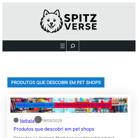
Pular
para
o
conteúdo
Search
PRODUTOS QUE DESCOBRI EM PET SHOPS
PASSEIOS E EXPERIÊNCIAS
PET SHOPS, CRECHES E VETERINÁRIOS
Nathalia
18/05/2025
Produtos que descobri em pet shops
Descubra os incríveis Produtos que descobri em pet