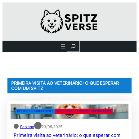
Pular
para
o
conteúdo
Search
PRIMEIRA VISITA AO VETERINÁRIO: O QUE ESPERAR
COM UM SPITZ
PASSEIOS E EXPERIÊNCIAS
PET SHOPS, CRECHES E VETERINÁRIOS
Fabiano
23/05/2025
Primeira visita ao veterinário: o que esperar com