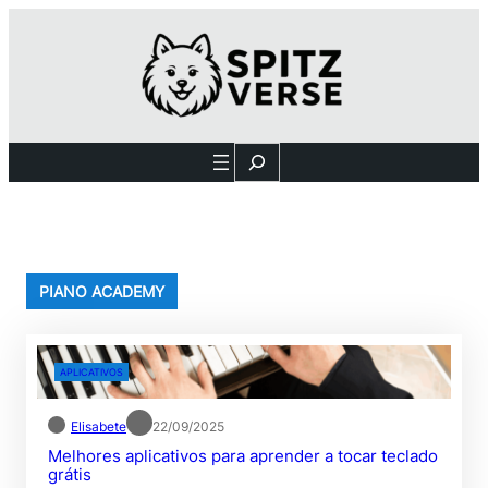
Pular
para
o
conteúdo
Search
PIANO ACADEMY
APLICATIVOS
Elisabete
22/09/2025
Melhores aplicativos para aprender a tocar teclado
grátis