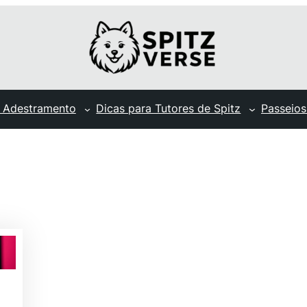
 Adestramento
Dicas para Tutores de Spitz
Passeios