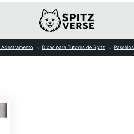
 Adestramento
Dicas para Tutores de Spitz
Passeios