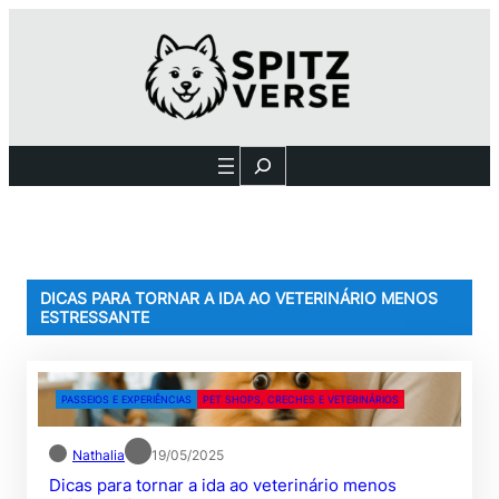
Pular
para
o
conteúdo
Search
DICAS PARA TORNAR A IDA AO VETERINÁRIO MENOS
ESTRESSANTE
PASSEIOS E EXPERIÊNCIAS
PET SHOPS, CRECHES E VETERINÁRIOS
Nathalia
19/05/2025
Dicas para tornar a ida ao veterinário menos