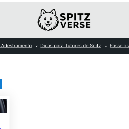
 Adestramento
Dicas para Tutores de Spitz
Passeios