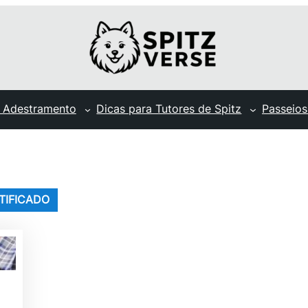
 Adestramento
Dicas para Tutores de Spitz
Passeios
TIFICADO