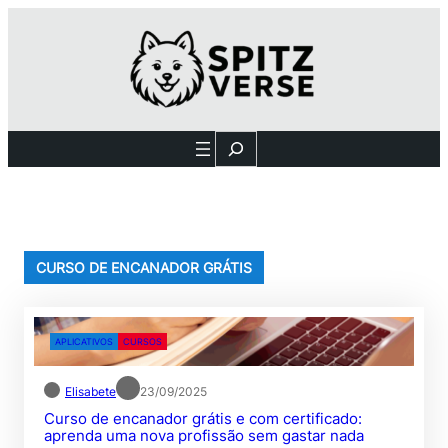
Pular
para
o
conteúdo
Search
CURSO DE ENCANADOR GRÁTIS
APLICATIVOS
CURSOS
Elisabete
23/09/2025
Curso de encanador grátis e com certificado:
aprenda uma nova profissão sem gastar nada