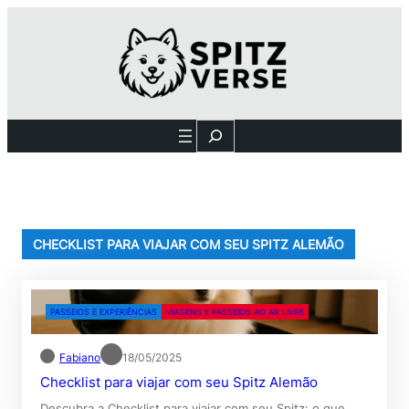
Pular
para
o
conteúdo
Search
CHECKLIST PARA VIAJAR COM SEU SPITZ ALEMÃO
PASSEIOS E EXPERIÊNCIAS
VIAGENS E PASSEIOS AO AR LIVRE
Fabiano
18/05/2025
Checklist para viajar com seu Spitz Alemão
Descubra a Checklist para viajar com seu Spitz: o que