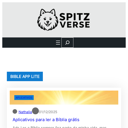
Pular
para
o
conteúdo
Search
BIBLE APP LITE
APLICATIVOS
Nathalia
01/12/2025
Aplicativos para ler a Bíblia grátis
Ads Ler a Bíblia sempre fez parte da minha vida, mas