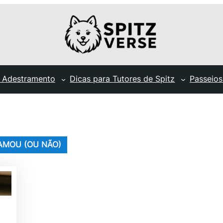
 Adestramento
Dicas para Tutores de Spitz
Passeios
 AMOU (OU NÃO)