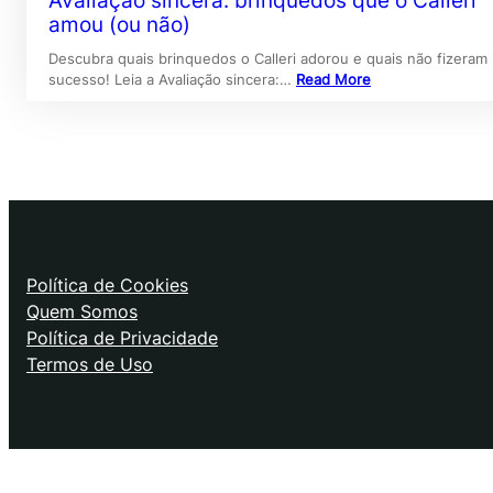
Avaliação sincera: brinquedos que o Calleri
amou (ou não)
Descubra quais brinquedos o Calleri adorou e quais não fizeram
sucesso! Leia a Avaliação sincera:…
Read More
Política de Cookies
Quem Somos
Política de Privacidade
Termos de Uso