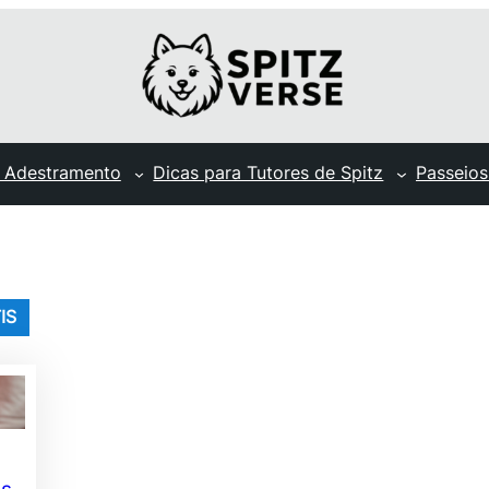
 Adestramento
Dicas para Tutores de Spitz
Passeios
IS