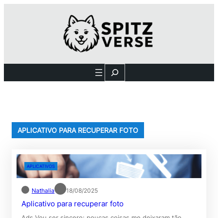
Pular
para
o
conteúdo
Search
APLICATIVO PARA RECUPERAR FOTO
APLICATIVOS
Nathalia
18/08/2025
Aplicativo para recuperar foto
Ads Vou ser sincero: poucas coisas me deixaram tão