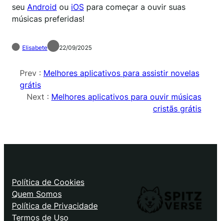
seu
Android
ou
iOS
para começar a ouvir suas
músicas preferidas!
Elisabete
22/09/2025
Prev :
Melhores aplicativos para assistir novelas
grátis
Next :
Melhores aplicativos para ouvir músicas
cristãs grátis
Política de Cookies
Quem Somos
Política de Privacidade
Termos de Uso